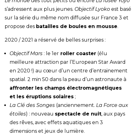
Le monde des tout petits
ou encore
La fusée Yoyo
s’adressent aux plus jeunes.
Objectif Lyoko
est basé
sur la série du même nom diffusée sur France 3 et
propose des
batailles de boules en mousse
.
2020 / 2021 a réservé de belles surprises :
Objectif Mars
: le 1er
roller coaster
(élu
meilleure attraction par l’European Star Award
en 2020 !) au cœur d’un centre d’entrainement
spatial. 2 min 50 dans la peau d’un astronaute à
affronter les champs électromagnétiques
et les éruptions solaires
;
La Clé des Songes
(anciennement.
La Force aux
étoiles
) : nouveau
spectacle de nuit
, aux pays
des rêves, avec effets aquatiques en 3
dimensions et jeux de lumière.