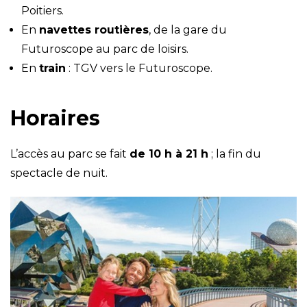
Poitiers.
En
navettes routières
, de la gare du
Futuroscope au parc de loisirs.
En
train
: TGV vers le Futuroscope.
Horaires
L’accès au parc se fait
de 10 h à 21 h
; la fin du
spectacle de nuit.