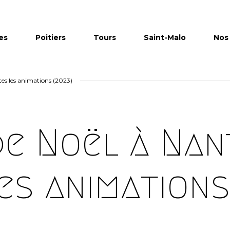
es
Poitiers
Tours
Saint-Malo
Nos 
tes les animations (2023)
e Noël à Nant
es animations