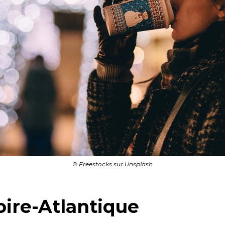
© Freestocks sur Unsplash
oire-Atlantique