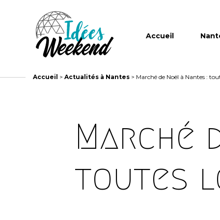
Accueil
Nant
Accueil
>
Actualités à Nantes
>
Marché de Noël à Nantes : tou
Marché d
toutes l