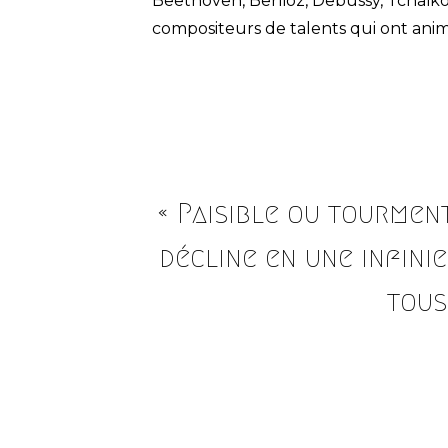
Beethoven, Berlioz, Debussy, Tcha
compositeurs de talents qui ont animé
« Paisible ou tourment
décline en une infini
tous