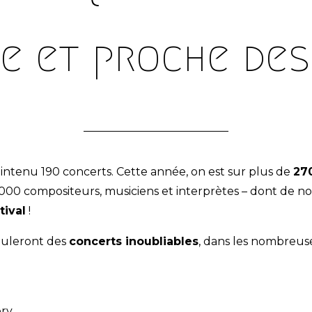
e et proche des
aintenu 190 concerts. Cette année, on est sur plus de
27
000 compositeurs, musiciens et interprètes – dont de n
tival
!
rouleront des
concerts inoubliables
, dans les nombreuse
ry,