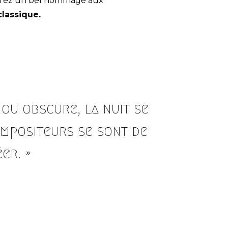
erez un bel hommage aux
classique.
 ou obscure, la nuit se
ompositeurs se sont de
er. »