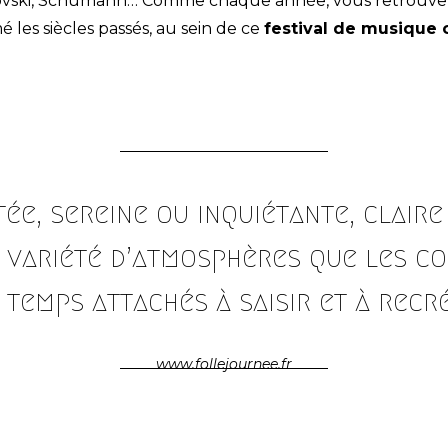
ïkovski, Schumann… Comme chaque année, vous retrouv
 les siècles passés, au sein de ce
festival de musique 
ée, sereine ou inquiétante, claire
e variété d’atmosphères que les c
 temps attachés à saisir et à recré
www.follejournee.fr