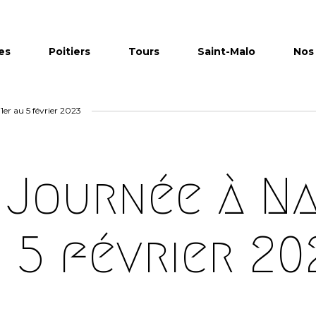
es
Poitiers
Tours
Saint-Malo
Nos 
1er au 5 février 2023
 Journée à Na
u 5 février 20