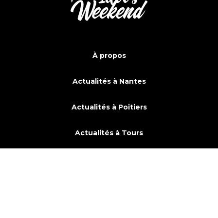
À propos
Actualités à Nantes
Actualités à Poitiers
Actualités à Tours
Actualités à Saint-Malo
Copyright © 2026 - Idées Weekend - Tous droits réservés -
Mentions
légales
-
Politique de confidentialité
- Création
Business to
web