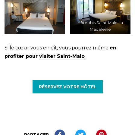
Hôtel ibis Saint-Malo La
Madeleine
Si le cœur vous en dit, vous pourrez même
en
profiter pour
visiter Saint-Malo
.
RÉSERVEZ VOTRE HÔTEL
PARTAGER