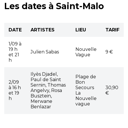
Les dates à Saint-Malo
DATE
ARTISTES
LIEU
TARIF
1/09 à
19 h
Nouvelle
Julien Sabas
9 €
et 21
Vague
h
Ilyès Djadel,
Plage de
Paul de Saint
2/09
Bon
Sernin, Thomas
à 16 h
Secours
30,90
Angelvy, Rosa
et 19
La
€
Busztein,
h
Nouvelle
Merwane
vague
Benlazar